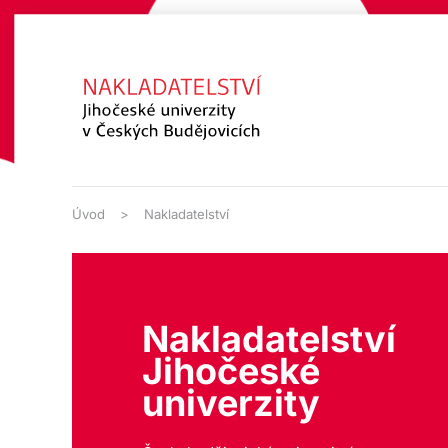
Přejít na hlavní obsah
Úvod
Nakladatelství
Nakladatelství
Jihočeské
univerzity