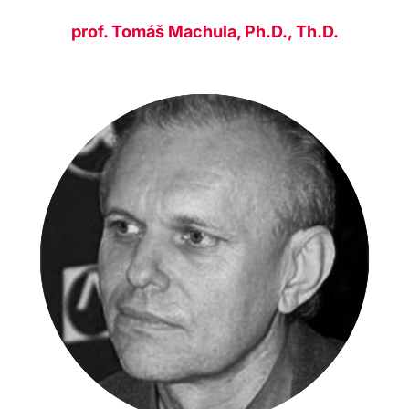
prof. Tomáš Machula, Ph.D., Th.D.