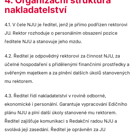
4. Organizační struktura
nakladatelství
4.1. V čele NJU je ředitel, jenž je přímo podřízen rektorovi
JU. Rektor rozhoduje o personálním obsazení pozice
ředitele NJU a stanovuje jeho mzdu.
4.2. Ředitel je odpovědný rektorovi za činnost NJU, za
účelné hospodaření s přidělenými finančními prostředky a
svěřeným majetkem a za plnění dalších úkolů stanovených
mu rektorem.
4.3. Ředitel řídí nakladatelství v rovině odborné,
ekonomické i personální. Garantuje vypracování Edičního
plánu NJU a plní další úkoly stanovené mu rektorem.
Ředitel zajišťuje komunikaci s Redakční radou NJU a
svolává její zasedání. Ředitel je oprávněn za JU