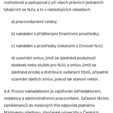
rozhodovat a zastupovat ji při všech právních jednáních
týkajících se NJU, a to v následujících oblastech:
a) pracovněprávní vztahy;
b) nakládání s přidělenými finančními prostředky;
c) nakládání s prostředky získanými z činnosti NJU;
d) uzavírání smluv, jimiž se sjednává poskytnutí
dodávek nebo služeb pro NJU, a smluv, jimiž se
sjednává prodej a distribuce vydaných titulů, případně
uzavírání dalších smluv, pokud tak stanoví rektor.
4.4. Provoz nakladatelství je zajišťován šéfredaktorem,
redaktory a administrativním pracovníkem. Zařazení těchto
zaměstnanců do mzdových tříd odpovídá platnému
Mzdovému předpisu Jihočeské univerzity v Českých