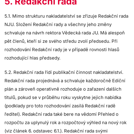
5. Redakční rada
5.1. Mimo strukturu nakladatelství se zřizuje Redakční rada
NJU. Složení Redakční rady a všechny jeho změny
schvaluje na návrh rektora Vědecká rada JU. Má alespoň
pět členů, kteří si ze svého středu zvolí předsedu. Při
rozhodování Redakční rady je v případě rovnosti hlasů
rozhodující hlas předsedy.
5.2. Redakční rada řídí publikační činnost nakladatelství.
Redakční rada projednává a schvaluje každoročně Ediční
plán a zároveň operativně rozhoduje o zařazení dalších
titulů, pokud se v průběhu roku vyskytne jejich nabídka
(podklady pro toto rozhodování zasílá Redakční radě
ředitel). Redakční rada také bere na vědomí Přehled o
rozpočtu za uplynulý rok a rozpočtový výhled na nový rok
(viz článek 6. odstavec 6.1.). Redakční rada svými