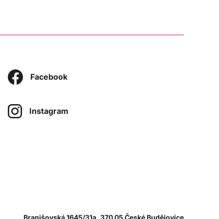
Facebook
Instagram
Branišovská 1645/31a, 370 05 České Budějovice