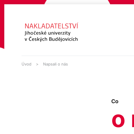
Přejít na hlavní obsah
Úvod
Napsali o nás
Co
o 