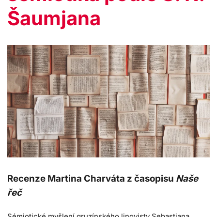
Šaumjana
Recenze Martina Charváta z časopisu
Naše
řeč
Sémiotické myšlení gruzínského lingvisty Sebastiana