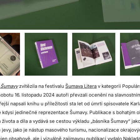
d Šumavy
zvítězila na festivalu
Šumava Litera
v kategorii Populár
obotu 16. listopadu 2024 autoři převzali ocenění na slavnostn
jší napsali knihu u příležitosti sta let od úmrtí spisovatele Ka
ůrce kdysi jedinečné reprezentace Šumavy. Publikace s bohatým 
života a díla a vydává se cestou výkladu „básníka Šumavy“ jakož
jevy, jako je nástup masového turismu, nacionalizace okrajovýc
ejen obsahově, ale i vizuálně zajímavou publikaci vydalo Naklada