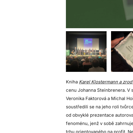
Kniha
Karel Klostermann a zro
cenu Johanna Steinbrenera. V s
Veronika Faktorová a Michal Hoře
soustředili se na jeho roli tv
od obvyklé prezentace autorova 
fenoménu, jenž v sobě zahrnuje 
trhu orientovaného na profit. N