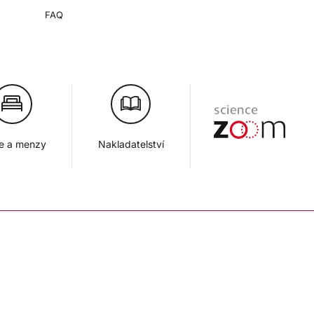
FAQ
je a menzy
Nakladatelství