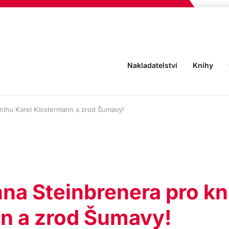
Nakladatelství
Knihy
nihu Karel Klostermann a zrod Šumavy!
na Steinbrenera pro kn
n a zrod Šumavy!