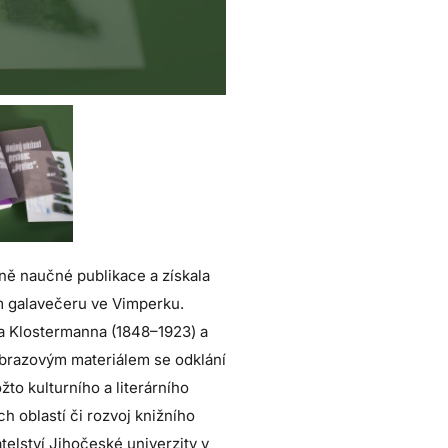
ně naučné publikace a získala
ím galavečeru ve Vimperku.
rla Klostermanna (1848–1923) a
obrazovým materiálem se odklání
to kulturního a literárního
h oblastí či rozvoj knižního
telství Jihočeské univerzity v