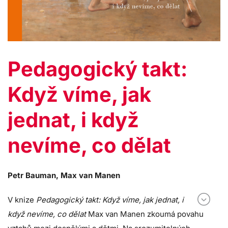
Pedagogický takt:
Když víme, jak
jednat, i když
nevíme, co dělat
Petr Bauman
,
Max van Manen
V knize
Pedagogický takt: Když víme, jak jednat, i
když nevíme, co dělat
Max van Manen zkoumá povahu