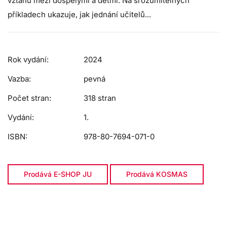
vztahů mezi dospělými a dětmi. Na srozumitelných
příkladech ukazuje, jak jednání učitelů...
Rok vydání:
2024
Vazba:
pevná
Počet stran:
318 stran
Vydání:
1.
ISBN:
978-80-7694-071-0
Prodává E-SHOP JU
Prodává KOSMAS