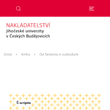
Přejít na hlavní obsah
Úvod
Knihy
Od fandomu k subkultuře