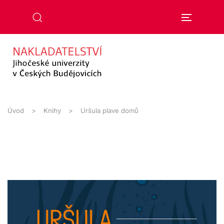
Přejít na hlavní obsah
Úvod
Knihy
Uršula plave domů